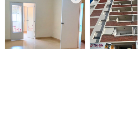
Departamento en Venta
Departamento en Alquil
USD 105.000
ARS 580.000
Brown 111, Centro, Bahía Blanca
San Martín 539, Centro
Blanca
2
2
85 m²
1
1