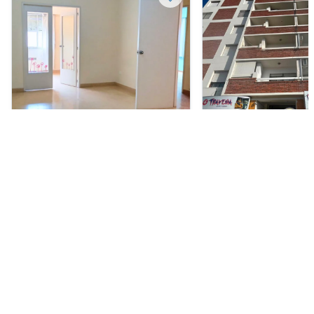
Departamento en Venta
Departamento en Alquil
USD 105.000
ARS 580.000
Brown 111, Centro, Bahía Blanca
San Martín 539, Centro
Blanca
2
2
85 m²
1
1