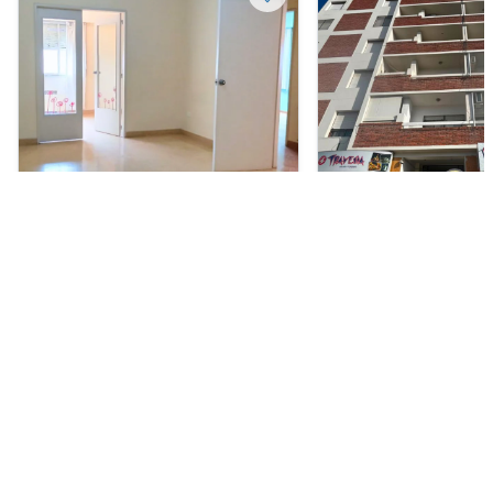
Departamento en Venta
Departamento en Alquil
USD 105.000
ARS 580.000
Brown 111, Centro, Bahía Blanca
San Martín 539, Centro
Blanca
2
2
1
1