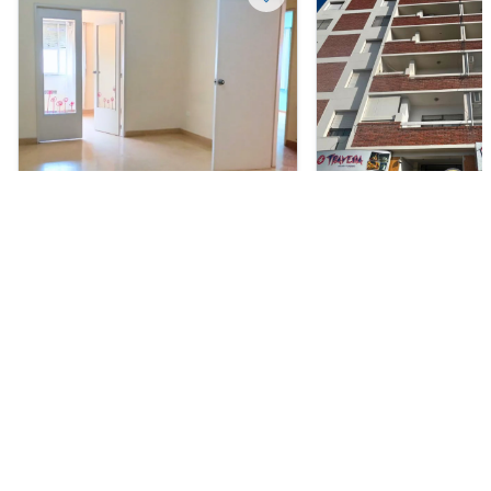
Departamento en Venta
Departamento en Alquil
USD 105.000
ARS 580.000
Brown 111, Centro, Bahía Blanca
San Martín 539, Centro
Blanca
2
2
85 m²
1
1