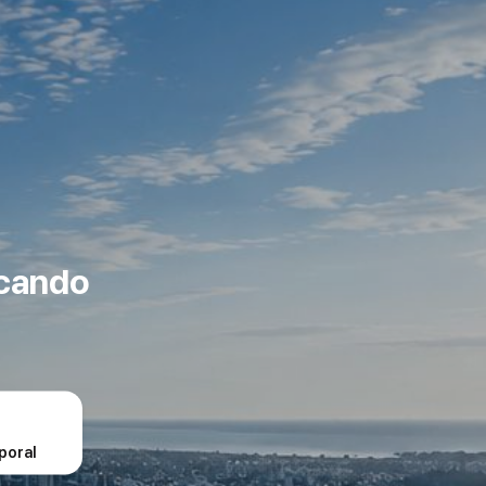
scando
poral